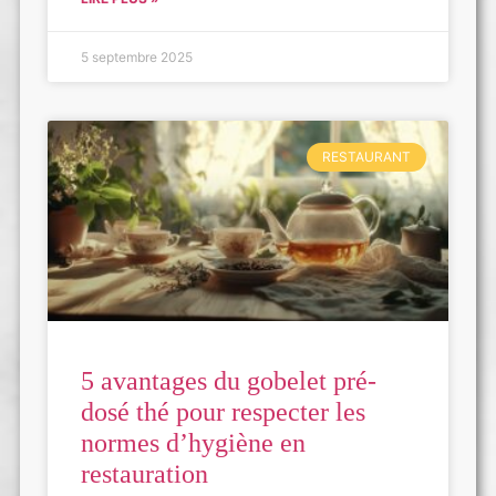
5 septembre 2025
RESTAURANT
5 avantages du gobelet pré-
dosé thé pour respecter les
normes d’hygiène en
restauration