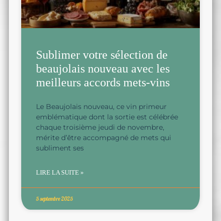
Sublimer votre sélection de
beaujolais nouveau avec les
meilleurs accords mets-vins
Le Beaujolais nouveau, ce vin primeur
emblématique dont la sortie est célébrée
chaque troisième jeudi de novembre,
mérite d’être accompagné de mets qui
subliment ses
LIRE LA SUITE »
5 septembre 2025